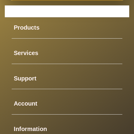
Buka
Footer Navigation
Products
Buka
Services
Buka
Support
Buka
Account
Buka
Information