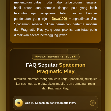
menentukan batas modal, tidak terburu-buru mengejar
hasil besar, dan bermain dengan pola yang lebih
terkontrol agar pengalaman tetap nyaman. Dengan
pendekatan yang bijak,
Dewa1000
menghadirkan Slot
Spaceman sebagai pilihan permainan bertema modern
dari Pragmatic Play yang seru, praktis, dan tetap perlu
dimainkan secara bertanggung jawab.
PUSAT INFORMASI SLOT
FAQ Seputar
Spaceman
Pragmatic Play
Temukan informasi mengenai cara kerja Spaceman, multiplier,
fitur cash out, auto play, akses mobile, dan permainan resmi
dari Pragmatic Play.
Apa itu Spaceman dari Pragmatic Play?
01