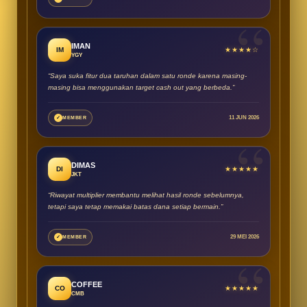
IMAN
IM
★★★★☆
YGY
“Saya suka fitur dua taruhan dalam satu ronde karena masing-
masing bisa menggunakan target cash out yang berbeda.”
11 JUN 2026
MEMBER
DIMAS
DI
★★★★★
JKT
“Riwayat multiplier membantu melihat hasil ronde sebelumnya,
tetapi saya tetap memakai batas dana setiap bermain.”
29 MEI 2026
MEMBER
COFFEE
CO
★★★★★
CMB