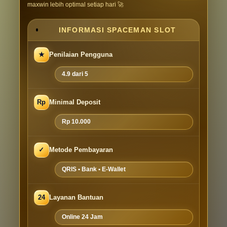
maxwin lebih optimal setiap hari 🚀
INFORMASI SPACEMAN SLOT
★
Penilaian Pengguna
4.9 dari 5
Rp
Minimal Deposit
Rp 10.000
✓
Metode Pembayaran
QRIS • Bank • E-Wallet
24
Layanan Bantuan
Online 24 Jam