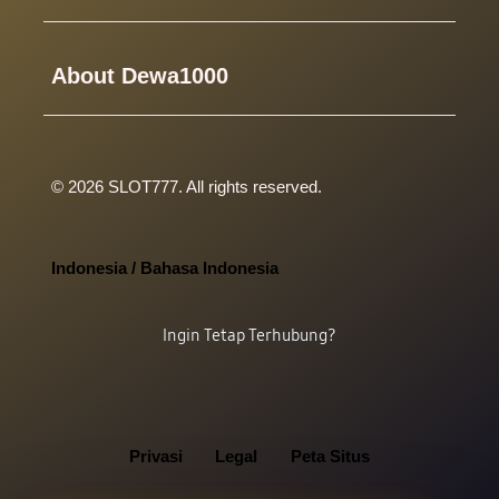
Buka
About Dewa1000
© 2026 SLOT777. All rights reserved.
Indonesia / Bahasa Indonesia
Ingin Tetap Terhubung?
Privasi
Legal
Peta Situs