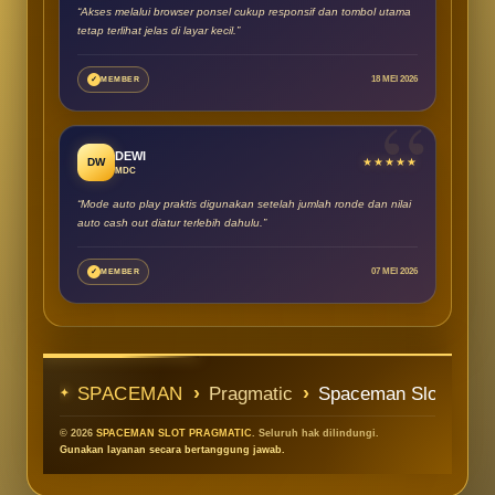
“Akses melalui browser ponsel cukup responsif dan tombol utama
tetap terlihat jelas di layar kecil.”
18 MEI 2026
MEMBER
DEWI
DW
★★★★★
MDC
“Mode auto play praktis digunakan setelah jumlah ronde dan nilai
auto cash out diatur terlebih dahulu.”
07 MEI 2026
MEMBER
SPACEMAN
Pragmatic
Spaceman Slot
© 2026
SPACEMAN SLOT PRAGMATIC
. Seluruh hak dilindungi.
Gunakan layanan secara bertanggung jawab.