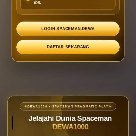
iOS.
LOGIN SPACEMAN-DEWA
DAFTAR SEKARANG
Layer Popup Close
DEWA1000 • SPACEMAN PRAGMATIC PLAY
Jelajahi Dunia Spaceman
DEWA1000