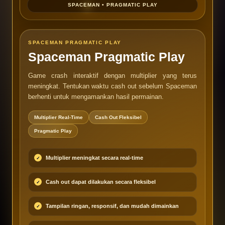
SPACEMAN • PRAGMATIC PLAY
SPACEMAN PRAGMATIC PLAY
Spaceman Pragmatic Play
Game crash interaktif dengan multiplier yang terus
meningkat. Tentukan waktu cash out sebelum Spaceman
berhenti untuk mengamankan hasil permainan.
Multiplier Real-Time
Cash Out Fleksibel
Pragmatic Play
Multiplier meningkat secara real-time
Cash out dapat dilakukan secara fleksibel
Tampilan ringan, responsif, dan mudah dimainkan