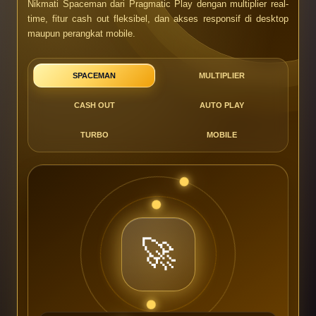
Nikmati Spaceman dari Pragmatic Play dengan multiplier real-
time, fitur cash out fleksibel, dan akses responsif di desktop
maupun perangkat mobile.
SPACEMAN
MULTIPLIER
CASH OUT
AUTO PLAY
TURBO
MOBILE
🚀